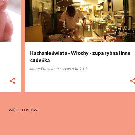
Kuchanie świata - Włochy - zupa rybna i inne
cudeńka
autor:
Ela
w dniu
czerwca 14, 2013
WIĘCEJ POSTÓW