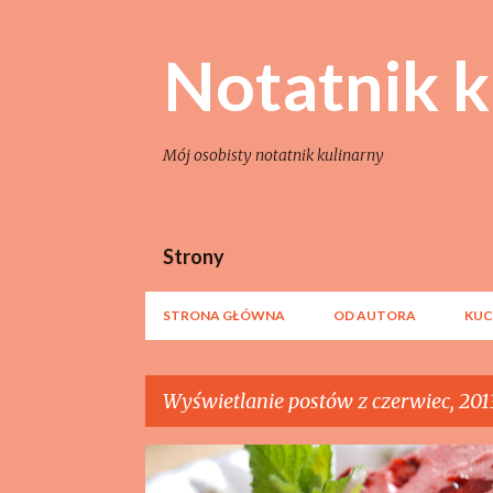
Notatnik k
Mój osobisty notatnik kulinarny
Strony
STRONA GŁÓWNA
OD AUTORA
KUC
Wyświetlanie postów z czerwiec, 201
P
DESERY
OWOCE
SEZONOWE