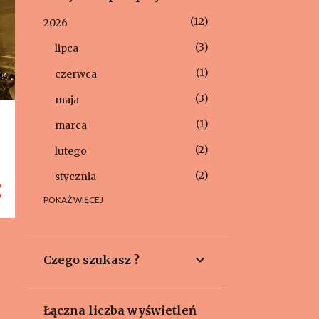
12
2026
3
lipca
1
czerwca
3
maja
1
marca
2
lutego
2
stycznia
POKAŻ WIĘCEJ
24
2025
6
grudnia
5
listopada
Czego szukasz ?
1
września
1
sierpnia
Łączna liczba wyświetleń