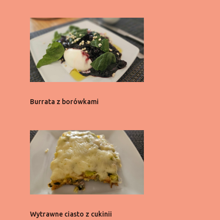
2
października
2
września
2
sierpnia
2
lipca
2
czerwca
2
maja
Burrata z borówkami
2
kwietnia
2
marca
2
lutego
2
stycznia
21
2021
1
listopada
Wytrawne ciasto z cukinii