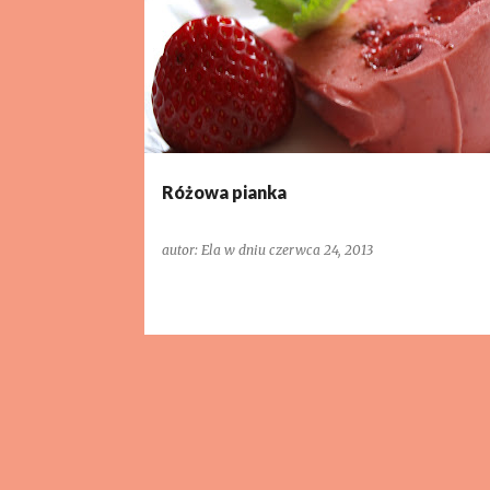
o
s
t
y
Różowa pianka
autor:
Ela
w dniu
czerwca 24, 2013