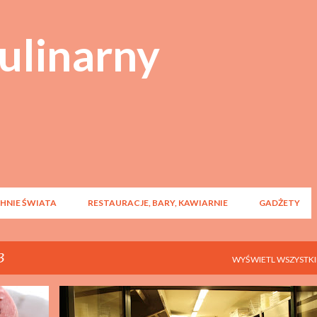
Przejdź do głównej zawartości
ulinarny
HNIE ŚWIATA
RESTAURACJE, BARY, KAWIARNIE
GADŻETY
3
WYŚWIETL WSZYSTKI
KUCHNIE ŚWIATA