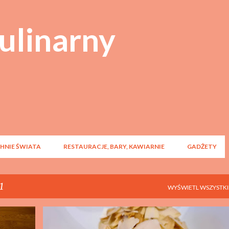
Przejdź do głównej zawartości
ulinarny
HNIE ŚWIATA
RESTAURACJE, BARY, KAWIARNIE
GADŻETY
1
WYŚWIETL WSZYSTKI
+
PRZEKĄSKA
SAŁATKA
SZYBKIE DANIE