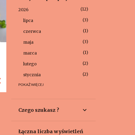
12
2026
3
lipca
1
czerwca
3
maja
1
marca
2
lutego
2
stycznia
POKAŻ WIĘCEJ
24
2025
6
grudnia
5
listopada
Czego szukasz ?
1
września
1
sierpnia
Łączna liczba wyświetleń