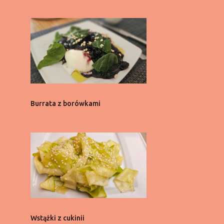
2
października
2
września
2
sierpnia
2
lipca
2
czerwca
2
maja
Burrata z borówkami
2
kwietnia
2
marca
2
lutego
2
stycznia
21
2021
1
listopada
Wstążki z cukinii