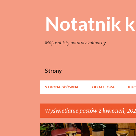
Notatnik k
Mój osobisty notatnik kulinarny
Strony
STRONA GŁÓWNA
OD AUTORA
KUC
Wyświetlanie postów z kwiecień, 202
P
ELEGANCKIE
SZYBKIE
WINO
WINO ADORIA