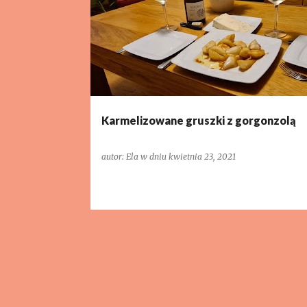
o
WYKWINTNIE
s
t
y
Karmelizowane gruszki z gorgonzolą
autor:
Ela
w dniu
kwietnia 23, 2021