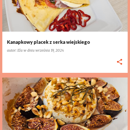
s
t
y
Kanapkowy placek z serka wiejskiego
autor:
Ela
w dniu
września 19, 2024