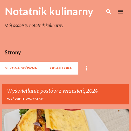
Przejdź do głównej zawartości
Notatnik kulinarny
Mój osobisty notatnik kulinarny
Strony
STRONA GŁÓWNA
OD AUTORA
Wyświetlanie postów z wrzesień, 2024
WYŚWIETL WSZYSTKIE
P
o