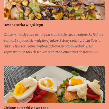
Deser z serka wiejskiego
Czasem ma się taką ochotę na słodkie, że ciężko odpuścić. Jednak
zamiast zajadać się wątpliwej jakości słodyczami z dużą ilością
cukru i tłuszczu lepiej wybrać zdrowszy odpowiednik. Dziś
zapraszam na taki deser, którego zrobienie trwa dosłownie kilka
minut. Choć takie danie może również zastąpić śniadanie.
Składniki: - jeden serek wiejski (200 g), - 2 banany, - 1 jajko, - 1
łyżka gorzkiego kakao, - 2 łyżeczki masła orzechowego lub pasty
orzechowej np. słony migdał czy pistacjowej, - 50 g pistacji
łuskanych, niesolonych.
Zielone bułeczki z awokado