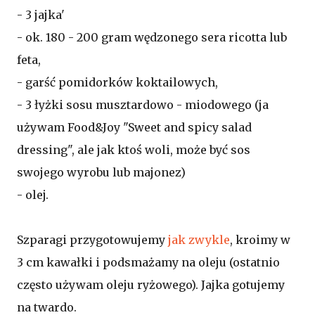
- 3 jajka'
- ok. 180 - 200 gram wędzonego sera ricotta lub
feta,
- garść pomidorków koktailowych,
- 3 łyżki sosu musztardowo - miodowego (ja
używam Food&Joy "Sweet and spicy salad
dressing", ale jak ktoś woli, może być sos
swojego wyrobu lub majonez)
- olej.
Szparagi przygotowujemy
jak zwykle
, kroimy w
3 cm kawałki i podsmażamy na oleju (ostatnio
często używam oleju ryżowego). Jajka gotujemy
na twardo.