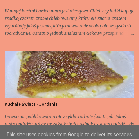
W mojej kuchni bardzo mało jest pieczywa. Chleb czy bułki kupuję
rzadko, czasem zrobię chleb owsiany, który już znacie, czasem
wypróbuję jakiś przepis, który mi wpadnie w oko, ale wszystko to
sporadycznie. Ostatnio jednak znalazłam ciekawy przepis na
bułeczki z awokado, trochę zmodyfikowałam i proszę. Składnik
na 8 bułeczek: - 2 dwa dojrzałe awokado, - 250 ml jogurtu
naturalnego, - ok. 300 g mąki (może być potrzebne trochę więcej,
żeby ciasto się nie lepiło przy formowaniu bułek), - 1,5 łyżeczki
proszku do pieczenia, - płaska łyżeczka soli, - 2 łyżki mleka, -
sezam, czarnuszka (opcjonalnie)
Kuchnie Świata - Jordania
Dawno nie publikowałam nic z cyklu kuchnie świata, ale jakoś
mało podróży w dziwne zakątki było. Jednak ostatnia podróż - do
Jordanii - sprawiła, że znów mogę wrzucić tu swoje przygody z
This site uses cookies from Google to deliver its services