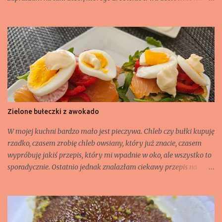
minut. Choć takie danie może również zastąpić śniadanie.
Składniki: - jeden serek wiejski (200 g), - 2 banany, - 1 jajko, - 1
łyżka gorzkiego kakao, - 2 łyżeczki masła orzechowego lub pasty
orzechowej np. słony migdał czy pistacjowej, - 50 g pistacji
łuskanych, niesolonych.
Zielone bułeczki z awokado
W mojej kuchni bardzo mało jest pieczywa. Chleb czy bułki kupuję
rzadko, czasem zrobię chleb owsiany, który już znacie, czasem
wypróbuję jakiś przepis, który mi wpadnie w oko, ale wszystko to
sporadycznie. Ostatnio jednak znalazłam ciekawy przepis na
bułeczki z awokado, trochę zmodyfikowałam i proszę. Składnik
na 8 bułeczek: - 2 dwa dojrzałe awokado, - 250 ml jogurtu
naturalnego, - ok. 300 g mąki (może być potrzebne trochę więcej,
żeby ciasto się nie lepiło przy formowaniu bułek), - 1,5 łyżeczki