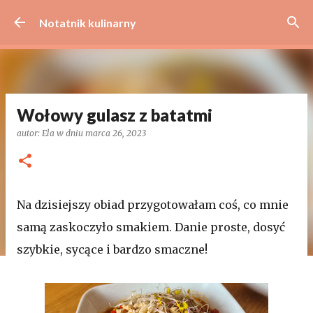
Przejdź do głównej zawartości
Notatnik kulinarny
Wołowy gulasz z batatmi
autor:
Ela
w dniu
marca 26, 2023
Na dzisiejszy obiad przygotowałam coś, co mnie
samą zaskoczyło smakiem. Danie proste, dosyć
szybkie, sycące i bardzo smaczne!