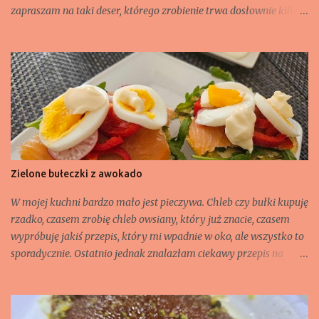
zapraszam na taki deser, którego zrobienie trwa dosłownie kilka
minut. Choć takie danie może również zastąpić śniadanie.
Składniki: - jeden serek wiejski (200 g), - 2 banany, - 1 jajko, - 1
łyżka gorzkiego kakao, - 2 łyżeczki masła orzechowego lub pasty
orzechowej np. słony migdał czy pistacjowej, - 50 g pistacji
łuskanych, niesolonych.
Zielone bułeczki z awokado
W mojej kuchni bardzo mało jest pieczywa. Chleb czy bułki kupuję
rzadko, czasem zrobię chleb owsiany, który już znacie, czasem
wypróbuję jakiś przepis, który mi wpadnie w oko, ale wszystko to
sporadycznie. Ostatnio jednak znalazłam ciekawy przepis na
bułeczki z awokado, trochę zmodyfikowałam i proszę. Składnik
na 8 bułeczek: - 2 dwa dojrzałe awokado, - 250 ml jogurtu
naturalnego, - ok. 300 g mąki (może być potrzebne trochę więcej,