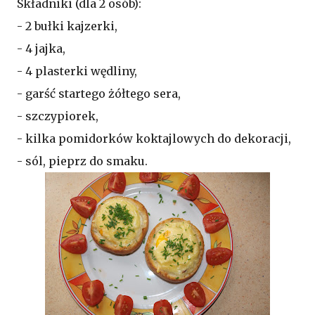
Składniki (dla 2 osób):
- 2 bułki kajzerki,
- 4 jajka,
- 4 plasterki wędliny,
- garść startego żółtego sera,
- szczypiorek,
- kilka pomidorków koktajlowych do dekoracji,
- sól, pieprz do smaku.