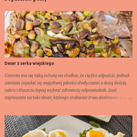
Deser z serka wiejskiego
Czasem ma się taką ochotę na słodkie, że ciężko odpuścić. Jednak
zamiast zajadać się wątpliwej jakości słodyczami z dużą ilością
cukru i tłuszczu lepiej wybrać zdrowszy odpowiednik. Dziś
zapraszam na taki deser, którego zrobienie trwa dosłownie kilka
minut. Choć takie danie może również zastąpić śniadanie.
Składniki: - jeden serek wiejski (200 g), - 2 banany, - 1 jajko, - 1
łyżka gorzkiego kakao, - 2 łyżeczki masła orzechowego lub pasty
orzechowej np. słony migdał czy pistacjowej, - 50 g pistacji
łuskanych, niesolonych.