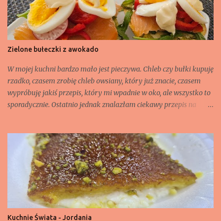
Zielone bułeczki z awokado
W mojej kuchni bardzo mało jest pieczywa. Chleb czy bułki kupuję
rzadko, czasem zrobię chleb owsiany, który już znacie, czasem
wypróbuję jakiś przepis, który mi wpadnie w oko, ale wszystko to
sporadycznie. Ostatnio jednak znalazłam ciekawy przepis na
bułeczki z awokado, trochę zmodyfikowałam i proszę. Składnik
na 8 bułeczek: - 2 dwa dojrzałe awokado, - 250 ml jogurtu
naturalnego, - ok. 300 g mąki (może być potrzebne trochę więcej,
żeby ciasto się nie lepiło przy formowaniu bułek), - 1,5 łyżeczki
proszku do pieczenia, - płaska łyżeczka soli, - 2 łyżki mleka, -
sezam, czarnuszka (opcjonalnie)
Kuchnie Świata - Jordania